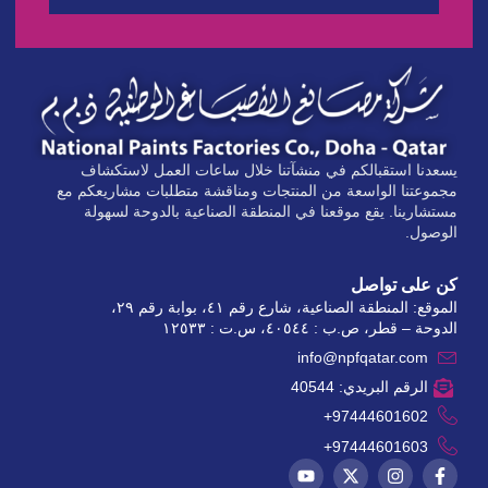
يسعدنا استقبالكم في منشآتنا خلال ساعات العمل لاستكشاف
مجموعتنا الواسعة من المنتجات ومناقشة متطلبات مشاريعكم مع
مستشارينا. يقع موقعنا في المنطقة الصناعية بالدوحة لسهولة
الوصول.
كن على تواصل
الموقع: المنطقة الصناعية، شارع رقم ٤١، بوابة رقم ٢٩،
الدوحة – قطر، ص.ب : ٤٠٥٤٤، س.ت : ١٢٥٣٣
info@npfqatar.com
الرقم البريدي: 40544
97444601602+
97444601603+