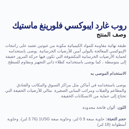
روب غارد ايبوكسي فلورينغ ماستيك
وصف المنتج
طبقة نهائية مقاومة للمواد الكيميائية مكونة من عبوتين تعتمد على راتنجات
الإيبوكسي المعالجة بالبولي أمين للأرضيات الخرسانية. يوصى باستخدامه
لحماية الأرضيات الخرسانية المكشوفة التي تكون فيها حركة المرور خفيفة
إلى متوسطة ، كما يوصى باستخدامه كطلاء ذاتي التجهيز ومقاوم للسطح.
الاستخدام الموصى به
يوصى باستخدامه في أماكن مثل مراكز التسوق والمكاتب والفنادق
والمطاعم والفيلات ومرائب المباني الصغيرة. مثالي للأرضيات الخفيفة التي
تحتاج إلى حماية من الانسكابات الخفيفة.
اللون
: ألوان فاتحة محدودة.
حجم التعبئة:
حاوية سعة 0.9 لتر، وحاوية سعة 1USG (3.76 لتر)، وحاوية
أسطوانة (18 لتر).