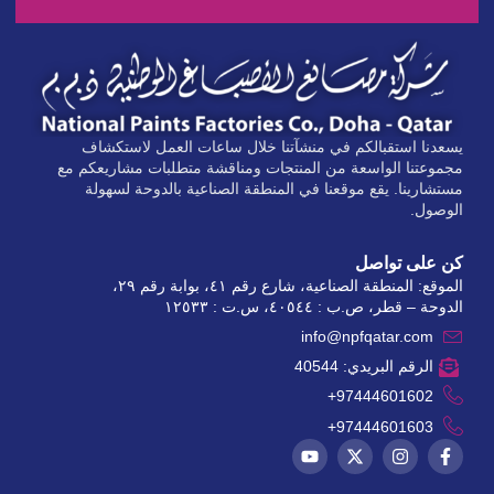
يسعدنا استقبالكم في منشآتنا خلال ساعات العمل لاستكشاف
مجموعتنا الواسعة من المنتجات ومناقشة متطلبات مشاريعكم مع
مستشارينا. يقع موقعنا في المنطقة الصناعية بالدوحة لسهولة
الوصول.
كن على تواصل
الموقع: المنطقة الصناعية، شارع رقم ٤١، بوابة رقم ٢٩،
الدوحة – قطر، ص.ب : ٤٠٥٤٤، س.ت : ١٢٥٣٣
info@npfqatar.com
الرقم البريدي: 40544
97444601602+
97444601603+